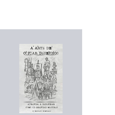
Prepare seu café e
crie arte
que o mundo
precisa
das
suas artes!