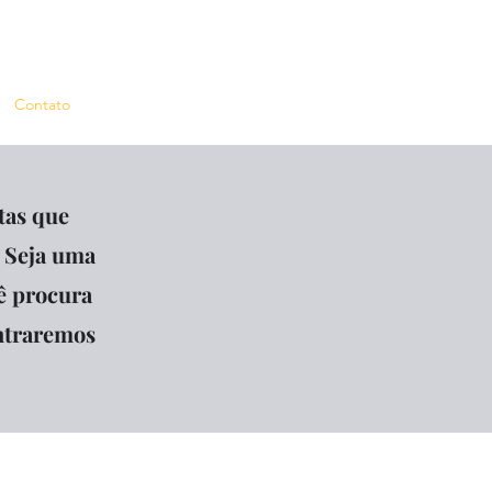
Contato
tas que
 Seja uma
ê procura
ntraremos