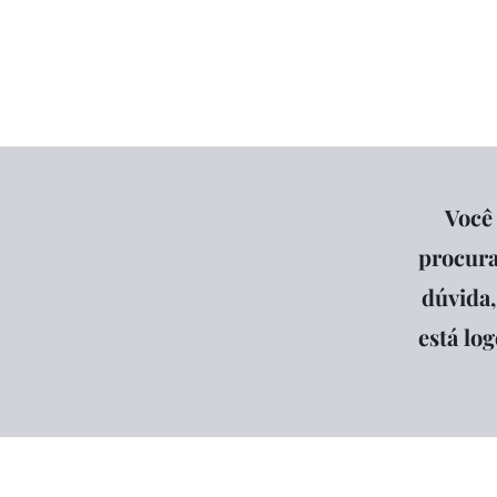
Início
C
Você 
procura
dúvida
está lo