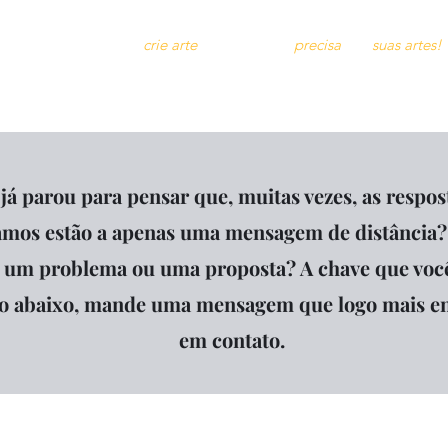
Prepare seu café e
crie arte
que o mundo
precisa
das
suas artes!
ursos
Livros
Blog
Exposições EFEMÊRAS
Sobre
Contribua
já parou para pensar que, muitas vezes, as respos
mos estão a apenas uma mensagem de distância?
, um problema ou uma proposta? A chave que voc
go abaixo, mande uma mensagem que logo mais e
em contato.