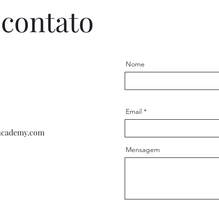
 contato
Nome
Email
academy.com
Mensagem