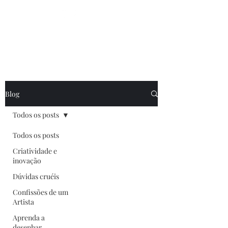
Prepare seu café e
crie arte
que o mundo
precisa
das
suas artes!
Blog
Todos os posts
Todos os posts
Criatividade e
inovação
Dúvidas cruéis
Confissões de um
Artista
Aprenda a
desenhar