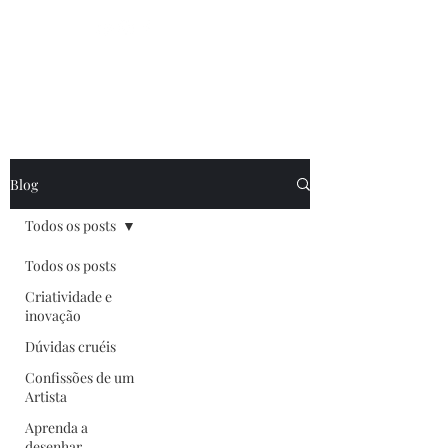
Prepare seu café e
crie arte
que o mundo
precisa
das
suas artes!
Blog
Todos os posts
Todos os posts
Criatividade e
inovação
Dúvidas cruéis
Confissões de um
Artista
Aprenda a
desenhar